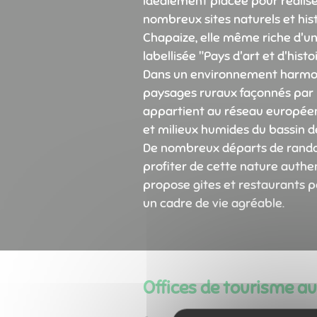
idéalement placée pour réaliser
nombreux sites naturels et hist
Chapaize, elle même riche d'un
labellisée "Pays d'art et d'hist
Dans un environnement harmonie
paysages ruraux façonnés par
appartient au réseau européen
et milieux humides du bassin de
De nombreux départs de rand
profiter de cette nature authe
propose gites et restaurants p
un cadre de vie agréable.
Offices de tourisme a