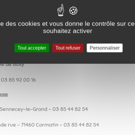
aise
alonnaise.com/
ise des cookies et vous donne le contrôle sur 
souhaitez activer
ue de Saint-Gengoux le National
60 Saint-Gengoux le National - 09 77 35 14 40
Tout accepter
Tout refuser
Personnaliser
ue de Buxy
 03 85 92 00 16
osne
40 Sennecey-le-Grand - 03 85 44 82 54
nde rue - 71460 Cormatin - 03 85 44 82 54