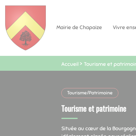
Lien
Lien
Lien
Lien
Panneau de gestion des cookies
d'accès
d'accès
d'accès
d'accès
rapide
rapide
rapide
rapide
Mairie de Chapaize
Vivre en
au
au
à
au
menu
contenu
la
pied
principal
recherche
de
page
Accueil
Tourisme et patrimoi
Tourisme/Patrimoine
Tourisme et patrimoine
Située au cœur de la Bourgogn