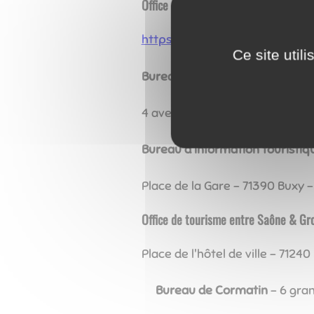
Office de tourisme Sud Côte chalonn
https://tourisme-sud-cote-ch
Ce site util
Bureau d'information touristiq
4 avenue de la promenade - 714
Bureau d'information touristiq
Place de la Gare - 71390 Buxy -
Office de tourisme entre Saône & Gr
Place de l'hôtel de ville - 712
Bureau de Cormatin
- 6 gra