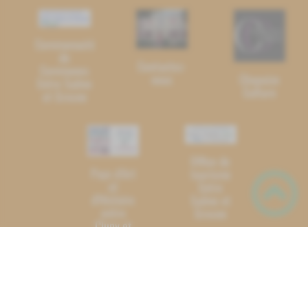
Communauté
de
Contactez-
Communes
nous
Chapaize
Entre Saône
Culture
et Grosne
Office de
Pays d'Art
tourisme
et
Entre
d'Histoire
Saône et
entre
Grosne
Cluny et
Tournus
Carnet d'adresses