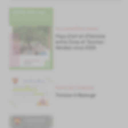
Tourisme/Patrimoine
Pays d'art et d'histoire
entre Cluny et Tournus :
Rendez-vous 2026
Mairie de Chapaize
Travaux à Bessuge