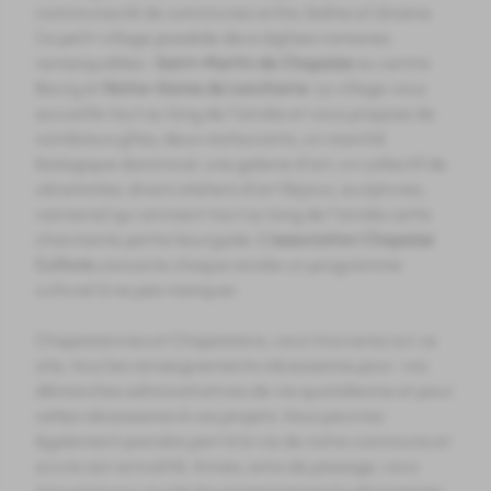
communauté de communes
entre Saône et Grosne.
Ce petit village possède deux églises romanes
remarquables :
Saint-Martin de Chapaize
au centre
Bourg et
Notre-Dame de Lancharre
. Le village vous
accueille tout au long de l'année et vous propose de
nombreux gîtes, deux restaurants, un marché
biologique dominical, une galerie d'art, un collectif de
céramistes, divers ateliers d'art (bijoux, sculptures,
vannerie) qui animent tout au long de l'année cette
charmante petite bourgade.
L'association Chapaize
Culture
concocte chaque année un programme
culturel à ne pas manquer.
Chapaiziennes et Chapaiziens, vous trouverez sur ce
site, tous les renseignements nécessaires pour vos
démarches administratives de vie quotidienne et pour
celles nécessaires à vos projets. Vous pourrez
également prendre part à la vie de notre commune et
suivre son actualité. Amies, amis de passage, vous