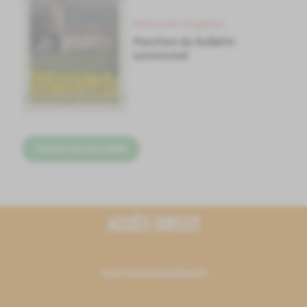
Mairie de Chapaize
Parution du bulletin
communal
Toutes nos actualités
ACCÈS DIRECT
Voici les accès directs