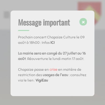
Lien
Lien
Lien
Lien
Panneau de gestion des cookies
d'accès
d'accès
d'accès
d'accès
rapide
rapide
rapide
rapide
Menu
au
au
à
au
Message important
×
menu
contenu
la
pied
principal
recherche
de
page
Prochain concert Chapaize Culture le 09
août à 18h00 : Infos
ICI
La mairie sera en congé du 27 juillet au 16
août
. Réouverture le lundi matin 17 août.
Chapaize passe en
crise
en matière de
restriction des
usages de l'eau
: consultez
via le lien :
VigiEau