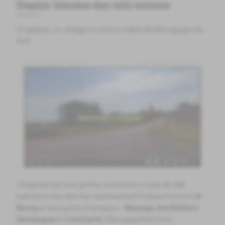
Chapaize: bienvenue dans notre commune
​​​​​​​​​​​​​​​​​​​​​​​​​​​​Chapaize, un village incontournable de Bourgogne du
Sud :
Chapaize est une petite commune rurale de 168
habitants (au dernier recensement) répartis entre
le
Bourg
et ses quatre hameaux :
Bessuge, les Bidolets,
Gemaugue
et
Lancharre
. Elle appartient à la