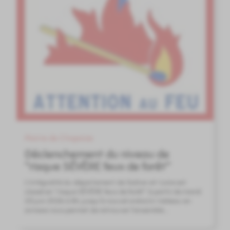
Mairie de Chapaize
Déclenchement du niveau de
"risque SÉVÈRE feux de forêt"
L'intégralité du département de Saône-et-Loire est
classé en "risque SÉVÈRE feux de forêt" à partir de mardi
23 juin 2026 à 8h, jusqu'à nouvel ordre.Un tableau en
annexe vous permet de retrouver l'ensemble ...