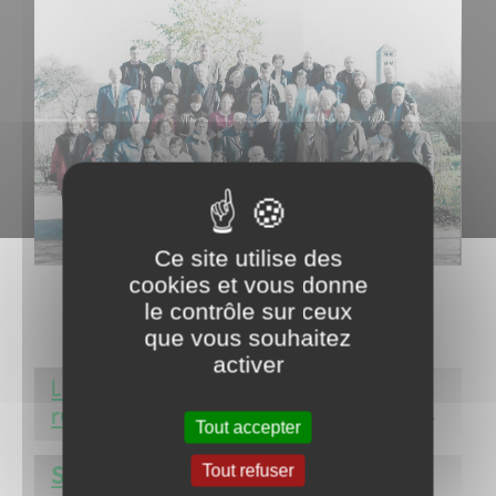
Ce site utilise des
cookies et vous donne
le contrôle sur ceux
que vous souhaitez
activer
L'entretien de nos espaces verts, nos
rues, nos
chemins et nos cimetières
Tout accepter
Tout refuser
Sécurité rou​​​​​​​tière