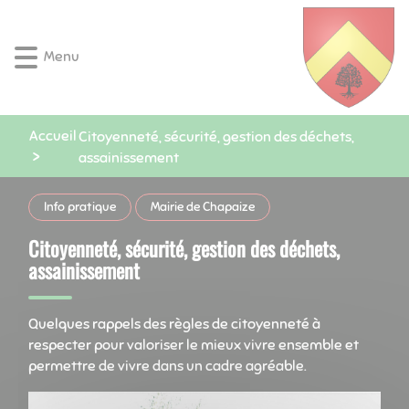
Lien
Lien
Lien
Lien
Panneau de gestion des cookies
d'accès
d'accès
d'accès
d'accès
rapide
rapide
rapide
rapide
Menu
au
au
à
au
menu
contenu
la
pied
principal
recherche
de
Accueil
page
Citoyenneté, sécurité, gestion des déchets,
assainissement
Info pratique
Mairie de Chapaize
Citoyenneté, sécurité, gestion des déchets,
assainissement
Quelques rappels des règles de citoyenneté à
respecter pour valoriser le mieux vivre ensemble et
permettre de vivre dans un cadre agréable.