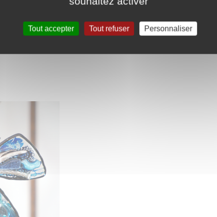
souhaitez activer
une virtuose du modelage en terre, une artiste du visage
nge
Bessuge
71460 Chapaize
03 85 50 19 49
https://www.
Tout accepter
Tout refuser
Personnaliser