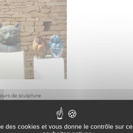
cours de sculpture
tuelle, elle fait entendre une voix singulière. Pour elle, le v
al :
grenouille, rhinocéros, ours, cheval, chat... Elle crée des
ise des cookies et vous donne le contrôle sur 
ant un monde à la fois étrange et familier.
On admire la
mat