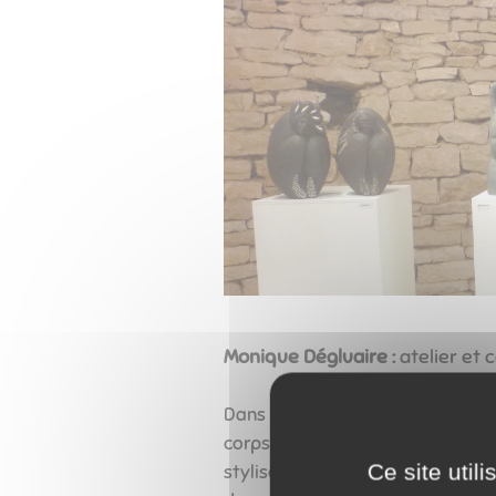
Monique Dégluaire :
atelier et 
Dans
le monde de
la sculpture ac
corps humain ou d'un corps anim
Ce site util
stylisées.
Nous nous trouvons dev