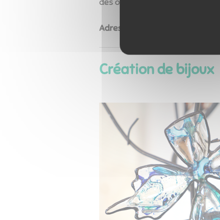
des oxydes bleus. Monique est 
Adresse
: 1 chemin de la mésa
Création de bijoux