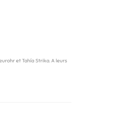
urohr et Tahía Strika. A leurs
om