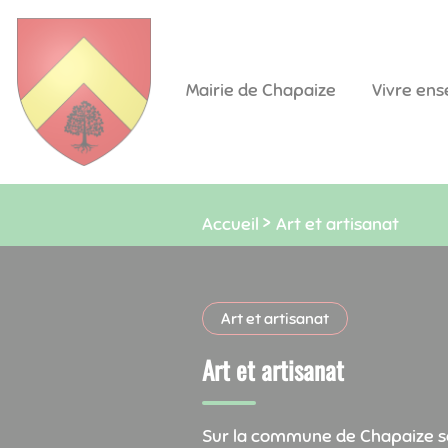
Lien
Lien
Lien
Lien
Panneau de gestion des cookies
d'accès
d'accès
d'accès
d'accès
rapide
rapide
rapide
rapide
Mairie de Chapaize
Vivre en
au
au
à
au
menu
contenu
la
pied
principal
recherche
de
page
Accueil
Art et artisanat
Art et artisanat
Art et artisanat
Sur la commune de Chapaize son