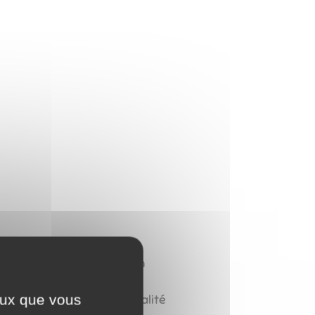
olume passe par la forme d'un
 œuvres narratives en figures
ceux que vous
ière sculpturale et la qualité