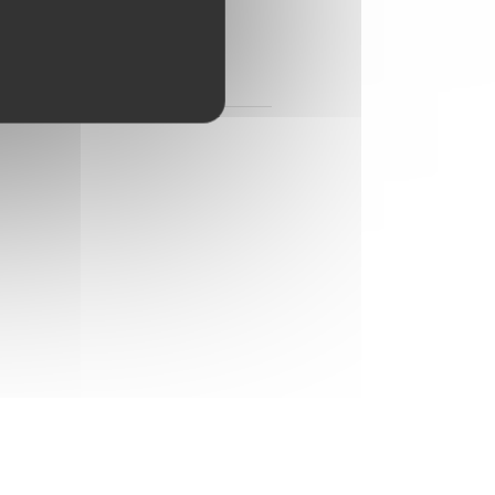
.
degluaire.fr/