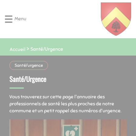
Lien
Lien
Lien
Lien
Panneau de gestion des cookies
d'accès
d'accès
d'accès
d'accès
rapide
rapide
rapide
rapide
Menu
au
au
à
au
menu
contenu
la
pied
principal
recherche
de
page
Santé/Urgence
Accueil
Santé/urgence
Santé/Urgence
Vous trouverez sur cette page l'annuaire des
professionnels de santé les plus proches de notre
commune et un petit rappel des numéros d'urgence.