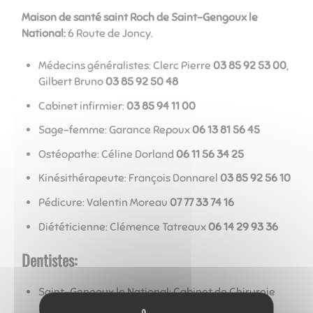
Maison de santé saint Roch de Saint-Gengoux le
National:
6 Route de Joncy.
Médecins généralistes: Clerc Pierre
03 85 92 53 00
,
Gilbert Bruno
03 85 92 50 48
Cabinet infirmier:
03 85 94 11 00
Sage-femme: Garance Repoux
06 13 81 56 45
Ostéopathe: Céline Dorland
06 11 56 34 25
Kinésithérapeute: François Donnarel
03 85 92 56 10
Pédicure: Valentin Moreau
07 77 33 74 16
Diététicienne: Clémence Tatreaux
06 14 29 93 36
Dentistes:
Saint-Gengoux le National: Cabinet de Chirurgie
Dentaire: 17 bis route de Joncy des Docteurs