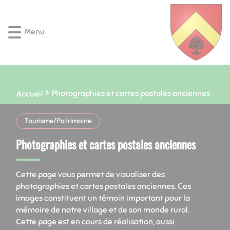
Lien
Lien
Lien
Lien
Panneau de gestion des cookies
d'accès
d'accès
d'accès
d'accès
rapide
rapide
rapide
rapide
Menu
au
au
à
au
menu
contenu
la
pied
principal
recherche
de
page
Photographies et cartes postales anciennes
Accueil
Tourisme/Patrimoine
Photographies et cartes postales anciennes
Cette page vous permet de visualiser des
photographies et cartes postales anciennes. Ces
images constituent un témoin important pour la
mémoire de notre village et de son monde rural.
Cette page est en cours de réalisation, aussi