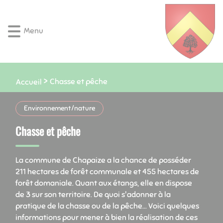
Lien
Lien
Lien
Lien
Panneau de gestion des cookies
d'accès
d'accès
d'accès
d'accès
rapide
rapide
rapide
rapide
Menu
au
au
à
au
menu
contenu
la
pied
principal
recherche
de
page
Chasse et pêche
Accueil
Environnement/nature
Chasse et pêche
La commune de Chapaize a la chance de posséder
211 hectares de forêt communale et 455 hectares de
forêt domaniale. Quant aux étangs, elle en dispose
de 3 sur son territoire. De quoi s'adonner à la
pratique de la chasse ou de la pêche... Voici quelques
informations pour mener à bien la réalisation de ces