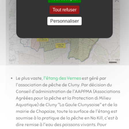
Tout refuser
Personnaliser
Le plus vaste,
l'étang des Vernes
est géré par
l'association de pêche de Cluny. Par décision du
Conseil d'administration de l'AAPPMA (Associations
Agréées pour la pêche et la Protection di Milieu
Aquatique) de Cluny "La Gaule Clunysoise" et de la
mairie de Chapaize, toute la surface de l'étang est
soumise à la pratique de la pêche en No Kill, c'est à
dire remise à l'eau des poissons vivants. Pour