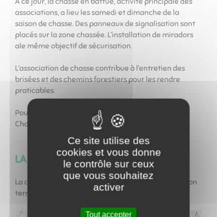
A ce jour, la chasse en battue, activité principale des
associations, a lieu les samedi et dimanche de la
saison de chasse. Des panneaux de signalisation sont
placés sur la zone chassée. L’installation de miradors
ale même objectif de sécurisation.
L’association de chasse contribue à l’entretien des
brisées et des chemins forestiers pour les rendre
praticables.
Pour tout renseignement, s'adresser à la mairie de
Chapaize ​​​​​​​
Ce site utilise des
cookies et vous donne
LA PÊCHE
le contrôle sur ceux
que vous souhaitez
​​​​​​​La commune de Chapaize dispose de 3 étangs sur son
activer
territoire.
Tout accepter