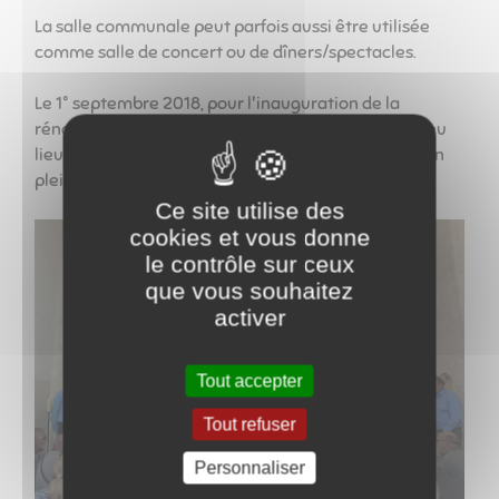
La salle communale peut parfois aussi être utilisée
comme salle de concert ou de dîners/spectacles.
Le 1° septembre 2018, pour l'inauguration de la
rénovation intérieure de l'église de Lancharre ont eu
lieu des concerts, une conférence et un spectacle en
plein air.
Ce site utilise des
cookies et vous donne
le contrôle sur ceux
que vous souhaitez
activer
Tout accepter
Tout refuser
Personnaliser